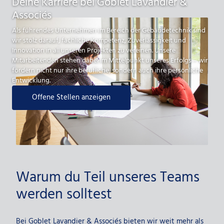
Deine Karriere bei Goblet Lavandier &
Associés
Als führendes Unternehmen im Bereich der Gebäudetechnik sind
wir stolz darauf, fachliche Kompetenz, Zuverlässigkeit und
Innovation in all unseren Projekten zu vereinen. Unsere
Mitarbeitenden stehen dabei im Mittelpunkt unseres Erfolgs – wir
fördern nicht nur ihre berufliche, sondern auch ihre persönliche
Entwicklung.
Offene Stellen anzeigen
Warum du Teil unseres Teams
werden solltest
Bei Goblet Lavandier & Associés bieten wir weit mehr als