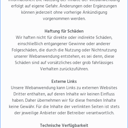
erfolgt auf eigene Gefahr. Änderungen oder Ergänzungen
können jederzeit ohne vorherige Ankündigung
Projektleitender Ingenieur /
vorgenommen werden.
Techniker / Meister Elektro,
Haftung für Schäden
Vollzeit
Wir haften nicht für direkte oder indirekte Schäden,
einschließlich entgangener Gewinne oder anderer
Trier
Folgeschäden, die durch die Nutzung oder Nichtnutzung
unserer Webanwendung entstehen, es sei denn, diese
Schäden sind auf vorsätzliches oder grob fahrlässiges
Projektleitender Ingenieur /
Verhalten zurückzuführen.
Techniker / Meister HLSK, Vollzeit
Externe Links
Trier
Unsere Webanwendung kann Links zu externen Websites
Dritter enthalten, auf deren Inhalte wir keinen Einfluss
haben. Daher übernehmen wir für diese fremden Inhalte
Initiativbewerbung für den
keine Gewähr. Für die Inhalte der verlinkten Seiten ist stets
der jeweilige Anbieter oder Betreiber verantwortlich.
Standort Trier
Trier
Technische Verfügbarkeit