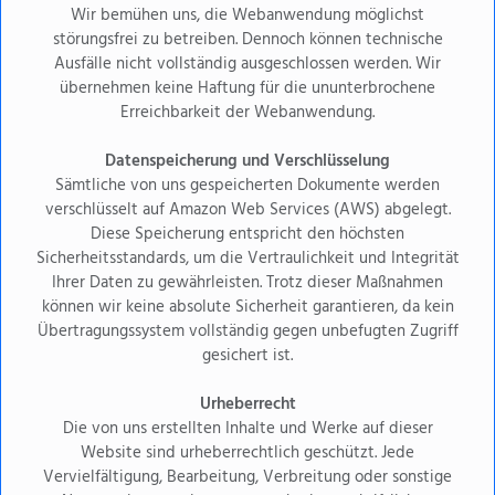
Wir bemühen uns, die Webanwendung möglichst
störungsfrei zu betreiben. Dennoch können technische
Ausfälle nicht vollständig ausgeschlossen werden. Wir
übernehmen keine Haftung für die ununterbrochene
Erreichbarkeit der Webanwendung.
Datenspeicherung und Verschlüsselung
Hast du noch Fragen?
Sämtliche von uns gespeicherten Dokumente werden
verschlüsselt auf Amazon Web Services (AWS) abgelegt.
Unser Team steht dir für alle Fragen gerne zur Verfügung.
Diese Speicherung entspricht den höchsten
Sicherheitsstandards, um die Vertraulichkeit und Integrität
Ihrer Daten zu gewährleisten. Trotz dieser Maßnahmen
können wir keine absolute Sicherheit garantieren, da kein
Übertragungssystem vollständig gegen unbefugten Zugriff
gesichert ist.
Urheberrecht
Die von uns erstellten Inhalte und Werke auf dieser
Website sind urheberrechtlich geschützt. Jede
Vervielfältigung, Bearbeitung, Verbreitung oder sonstige
Sebastian Huber