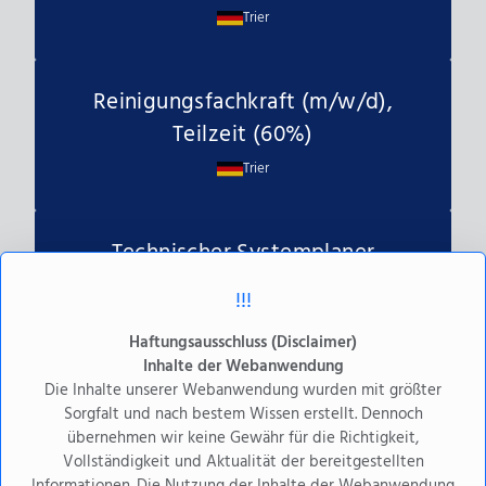
Trier
Reinigungsfachkraft (m/w/d),
Teilzeit (60%)
Trier
Technischer Systemplaner
Elektro, Vollzeit
!!!
Trier
Haftungsausschluss (Disclaimer)
Inhalte der Webanwendung
Die Inhalte unserer Webanwendung wurden mit größter
Technischer Systemplaner HLSK,
Sorgfalt und nach bestem Wissen erstellt. Dennoch
Vollzeit
übernehmen wir keine Gewähr für die Richtigkeit,
Vollständigkeit und Aktualität der bereitgestellten
Trier
Informationen. Die Nutzung der Inhalte der Webanwendung